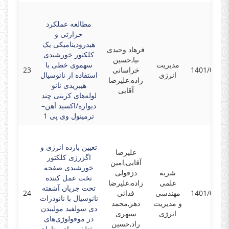
مطالعه عملکرد
حرارتی و
هیدرودینامیکی یک
فرهاد وحیدی
کلکتور خورشیدی
نیا,حسین
مدیریت
سهموی خطی با
1401/04/01
خراسانی
23
انرژی
استفاده از نانوسیال
زاده,علیرضا
هیبریدی نانو
آقایی
لوله‌های کربنی چند
دیواره/اکسید آهن–
ترمینول وی پی 1
تعیین بازده انرژی و
علیرضا
اگزرژی کلکتور
آقایی,امین
خورشیدی صفحه
شریه
دزفولی
تخت عمل کننده
علمی
زاده,علیرضا
تحت جریان آشفته
1401/03/25
مهندسی
فدائی
24
نانوسیال با نانوذرات
و مدیریت
دهر,محمد
دی سولفید مولیبدن
انرژی
سپهری
در موفولوژی‌های
راد,حسین
مختلف برای مناطق