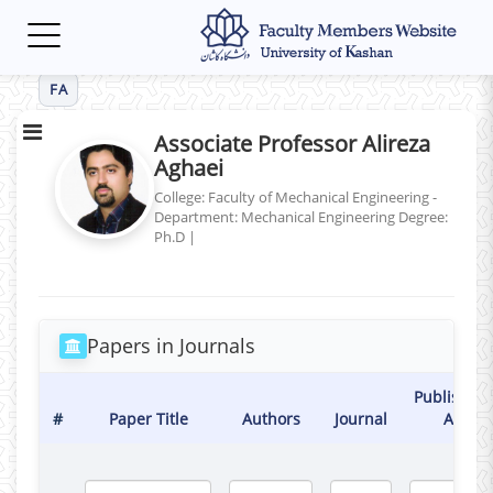
Toggle
navigation
FA
Associate Professor Alireza
Aghaei
College: Faculty of Mechanical Engineering -
Department: Mechanical Engineering
Degree:
Ph.D
|
Papers in Journals
Published
#
Paper Title
Authors
Journal
At