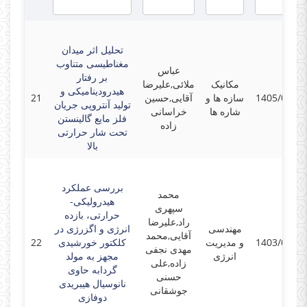
تحلیل اثر میدان
مغناطیسی متناوب
عباس
بر رفتار
مکانیک
ملائی,علیرضا
هیدرودینامیکی و
1405/02/13
سازه ها و
آقایی,حسین
21
تولید آنتروپی جریان
شاره ها
خراسانی
فلز مایع گالینستن
زاده
تحت شار حرارتی
بالا
بررسی عملکرد
محمد
هیدرولیکی-
سپهری
حرارتی، بازده
راد,علیرضا
مهندسی
انرژی و اگزرژی در
آقایی,محمد
1403/04/01
و مدیریت
کلکتور خورشیدی
22
مهدی نجفی
انرژی
مجهز به مولد
زاده,علی
گردابه حاوی
حسنی
نانوسیال هیبریدی
جوشقانی
دوفازی