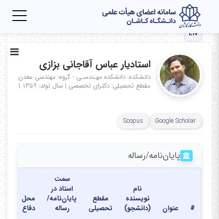
Toggle
igation
EN
استادیار عباس آقاجانی بزازی
دانشکده: دانشکده مهـندسـی - گروه: مهندسی معدن
مقطع تحصیلی: دکترای تخصصی
|
سال تولد: ۱۳۵۹
|
Scopus
Google Scholar
پایان‌نامه‌/رساله
سمت
نام
استاد در
نویسنده
مقطع
پایان‌نامه/
محل
تاری
#
عنوان
(دانشجو)
تحصیلی
رساله
دفاع
دفا