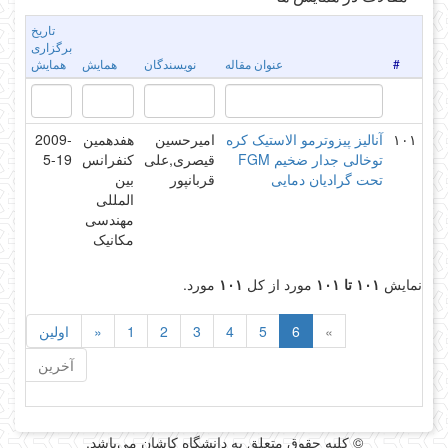
تاریخ
برگزاری
#
عنوان مقاله
نویسندگان
همایش
همایش
۱۰۱
آنالیز پیزوترمو الاستیک کره
امیرحسین
هفدهمین
2009-
توخالی جدار ضخیم FGM
قیصری,علی
کنفرانس
5-19
تحت گرادیان دمایی
قربانپور
بین
المللی
مهندسی
مکانیک
نمایش
۱۰۱ تا ۱۰۱
مورد از کل
۱۰۱
مورد.
»
6
5
4
3
2
1
«
اولین
آخرین
© کلیه حقوق متعلق به دانشگاه کاشان می‌باشد.