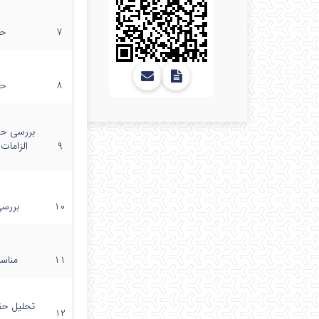
۷
حق
۸
حق
بررسی حق
۹
الزامات
۱۰
بررسی
۱۱
مناس
تحلیل حق
۱۲