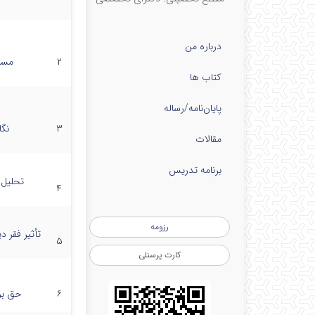
درباره من
۲
مسئ
کتاب ها
پایان‌نامه‌/رساله
۳
نگ
مقالات
برنامه تدریس
تحلیل 
۴
رزومه
تأثیر فقر 
۵
کارت پرسنلی
۶
حق بر 