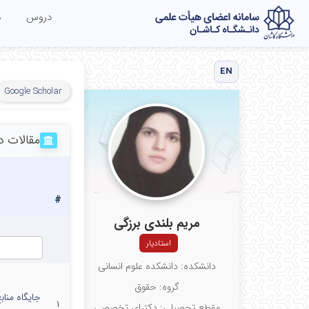
دروس
م
EN
Google Scholar
مقالات د
#
مریم بلندی برزگی
استادیار
دانشکده: دانشکده علوم انسانی
گروه: حقوق
جایگاه منا
۱
مقطع تحصیلی: دکترای تخصصی