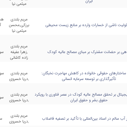
ایران
میثمی نیا
مریم بلندی
هج
ولیت ناشی از خسارات وارده بر منابع زیست محیطی
برزکی,محسن
آ
میثمی نیا
مریم بلندی
اهی بر حضانت مشترک بر مبنای مصالح عالیه کودک
,زهرا عفیفه
سو
زاده کاشانی
ساختارهای حقوقی خانواده در کاهش مهاجرت نخبگان:
مریم بلندی
سوم
تأثیرگذاری بر توسعه سرمایه انسانی
,دریا خسروی
دیجیتال بر تحقق مصالح عالیه کودک در عصر فناوری با رویکرد
مریم بلندی
سو
حقوق بشر و حقوق ایران
,دریا خسروی
مریم بلندی
آب سالم در اسناد بین‌المللی با تأکید بر تصفیه فاضلاب
سو
,دریا خسروی