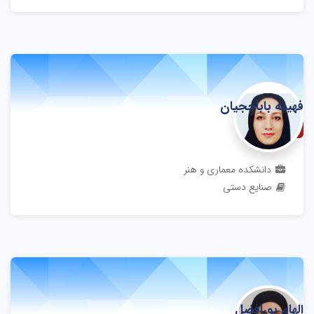
فهیمه باباحجیان
مربی
دانشکده معماری و هنر
صنایع دستی
الهام پورافضل