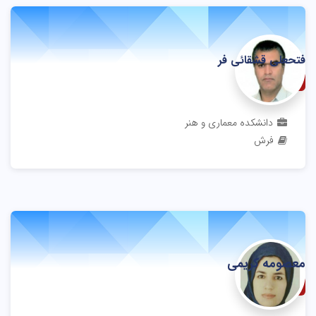
فتحعلی قشقائی فر
مربی
دانشکده معماری و هنر
فرش
معصومه کریمی
استادیار