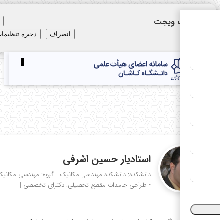
نظیمات ویجت
×
انصراف
ذخیره تنظیمات
Toggle
navigation
E
استادیار حسین اشرفی
دانشکده: دانشکده مهندسی مکانیک - گروه: مهندسی مکانیک
- طراحی جامدات
مقطع تحصیلی: دکترای تخصصی
|