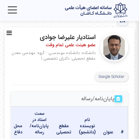
Toggle
igation
EN
استادیار علیرضا جوادی
عضو هیئت علمی تمام وقت
دانشکده: دانشکده مهـندسـی - گروه: مهندسی معدن
مقطع تحصیلی: دکترای تخصصی
|
Google Scholar
پایان‌نامه‌/رساله
سمت
نام
استاد در
نویسنده
مقطع
پایان‌نامه/
محل
تاری
#
عنوان
(دانشجو)
تحصیلی
رساله
دفاع
دفا