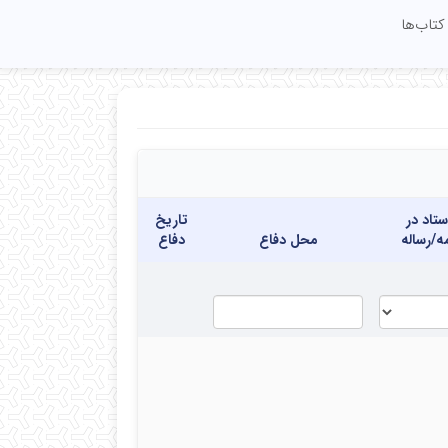
کتاب‌ها
تاد در
تاریخ
مه/رساله
محل دفاع
دفاع