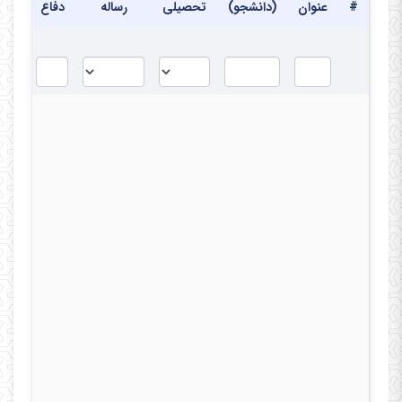
#
عنوان
(دانشجو)
تحصیلی
رساله
دفاع
دفا