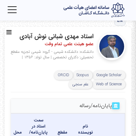
Toggle
igation
EN
استاد مهدی شبانی نوش آبادی
عضو هیئت علمی تمام وقت
دانشکده: دانشکده شیمی - گروه: شیمی تجزیه
مقطع
تحصیلی: دکترای تخصصی
|
سال تولد: ۱۳۵۶
|
ORCID
Scopus
Google Scholar
Web of Science
علم سنجی
پایان‌نامه‌/رساله
سمت
نام
استاد در
نویسنده
مقطع
پایان‌نامه/
محل
تاری