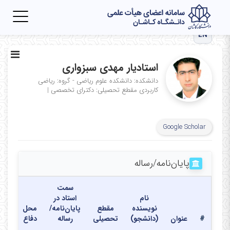
Toggle
igation
EN
استادیار مهدی سبزواری
دانشکده: دانشکده علوم ریاضی - گروه: ریاضی
کاربردی
مقطع تحصیلی: دکترای تخصصی
|
Google Scholar
پایان‌نامه‌/رساله
سمت
نام
استاد در
نویسنده
مقطع
پایان‌نامه/
محل
تاری
#
عنوان
(دانشجو)
تحصیلی
رساله
دفاع
دفا