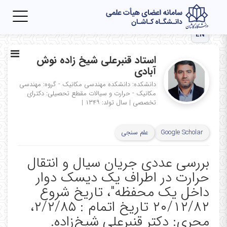
Toggle
igation
EN
استاد قنبرعلی شیخ زاده نوش
آبادی
دانشکده: دانشکده مهندسی مکانیک - گروه: مهندسی
مکانیک - حرارت و سیالات
مقطع تحصیلی: دکترای
تخصصی
|
سال تولد: ۱۳۴۹
|
Google Scholar
علم سنجی
بررسی عددی جریان سیال و انتقال
حرارت در اطراف یک دیسک دوار
داخل یک محفظه"، تاریخ شروع
۲۰/۱۲/۸۲ تاریخ اتمام : ۲/۲/۸۵،
مجری: دکتر قنبرعلی شیخ‌زاده.