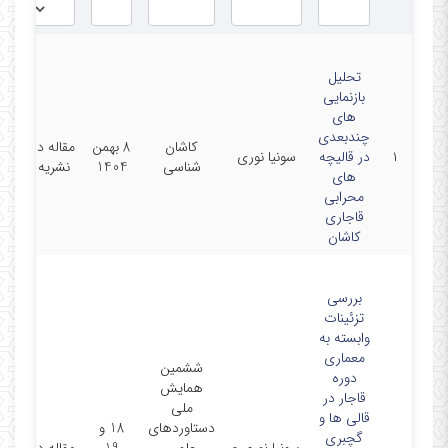
تحلیل
بازنمایی‌
های
چندبعدی
کاشان
8 بهمن
مقاله در
۱
در قالیچه‌
سونیا نوری
شناسی
1404
نشریه
های
محرابی
قاجاری
کاشان
بررسی
تزئینات
وابسته به
معماری
ششمین
دوره
همایش
قاجار در
ملی
قالی ها و
دستاوردهای
18 و
گچبری