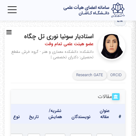
Toggle
igation
EN
استادیار سونیا نوری تل چگاه
عضو هیئت علمی تمام وقت
دانشکده: دانشکده معماری و هنر - گروه: فرش
مقطع
تحصیلی: دکترای تخصصی
|
Research GATE
ORCID
مقالات
عنوان
نشریه/
#
مقاله
نویسندگان
همایش
تاریخ
نوع