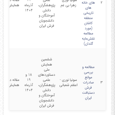
سونیا نوری -
علمی
19
مقاله در
۲
های خانه
زهرا بی غم
پژوهشگران،
آذرماه
همایش
های
دانش
1404
تاریخی
آموختگان و
منطقه
دانشجویان
کاشان
فرش ایران
(مورد
مطالعه
نقش‌مایه
گلدان)
ششمین
همایش
مطالعه و
ملی
بررسی
دستاوردهای
18 و
موانع
سونیا نوری -
علمی
19
مقاله در
۳
صادرات
اعظم شعبانی
پژوهشگران،
آذرماه
همایش
فرش
دانش
1404
دستبافت
آموختگان و
ایران
دانشجویان
فرش ایران