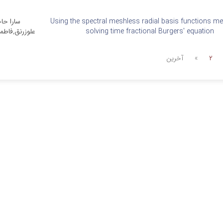
Using the spectral meshless radial basis functions me
سارا حا
solving time fractional Burgers' equation
علوزرنق,فاطم
2
»
آخرین