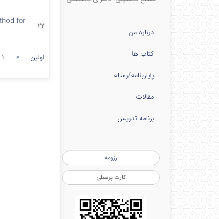
thod for
۲۲
درباره من
کتاب ها
اولین
«
1
پایان‌نامه‌/رساله
مقالات
برنامه تدریس
رزومه
کارت پرسنلی