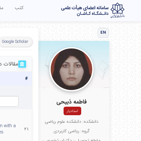
کتب
مق
EN
Google Scholar
مقالات د
#
فاطمه ذبیحی
استادیار
دانشکده: دانشکده علوم ریاضی
m with a
۲۱
گروه: ریاضی کاربردی
es
مقطع تحصیلی: دکترای تخصصی