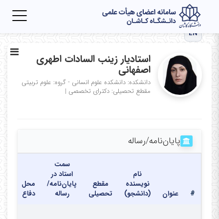
Toggle
igation
EN
استادیار زینب السادات اطهری
اصفهانی
دانشکده: دانشکده علوم انسانی - گروه: علوم تربیتی
مقطع تحصیلی: دکترای تخصصی
|
پایان‌نامه‌/رساله
سمت
نام
استاد در
نویسنده
مقطع
پایان‌نامه/
محل
تاری
#
عنوان
(دانشجو)
تحصیلی
رساله
دفاع
دفا