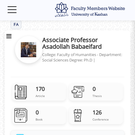
Toggle
navigation
FA
Associate Professor
Asadollah Babaeifard
College: Faculty of Humanities - Department:
Social Sciences
Degree: Ph.D
|
170
0
Article
Thesis
0
126
Book
Conference