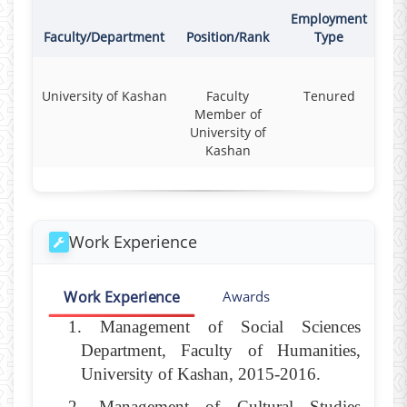
Employment
Co
Faculty/Department
Position/Rank
Type
University of Kashan
Faculty
Tenured
F
Member of
University of
Kashan
Work Experience
Work Experience
Awards
1. Management of Social Sciences
Department, Faculty of Humanities,
University of Kashan, 2015-2016.
2. Management of Cultural Studies