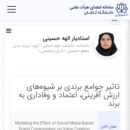
Toggle
igation
EN
استادیار الهه حسینی
دانشکده: دانشکده علوم انسانی - گروه: تربیت بدنی
مقطع تحصیلی: دکترای تخصصی
|
تاثیر جوامع برندی بر شیوه‌های
ارزش آفرینی، اعتماد و وفاداری به
برند
Modeling the Effect of Social Media Based
عنوان لاتین
Brand Communities on Value Creation