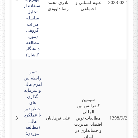
2023-02-15
علوم انسانی و
نادری,محمد
استفاده از
اجتماعی
رضا داوودی
تحلیل
سلسله
مراتب
گروهی
(مورد
مطالعه
دانشگاه
کاشان)
تبیین
رابطه بین
اهرم مالی
و سرمایه
گذاری
سومین
های
کنفرانس بین
خطرپذیر
المللی
با عملکرد
1398/9/26
مطالعات نوین
علی فرهادیان
3
مالی
اقتصاد، مدیریت
(مطالعه
و حسابداری در
موردی:
ایران