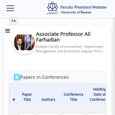
Toggle
navigation
FA
Associate Professor Ali
Farhadian
College: Faculty of Humanities - Department:
Management and Economics
Degree: Ph.D
|
Papers in Conferences
Holding
Paper
Conference
Date of
#
Title
Authors
Title
Conference