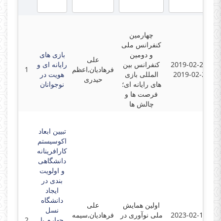
چهارمین
کنفرانس ملی
و دومین
بازی های
علی
2019-02-21 -
کنفرانس بین
رایانه ای و
فرهادیان,اعظم
1
2019-02-23
المللی بازی
هویت در
حیدری
های رایانه ای؛
نوجوانان
فرصت ها و
چالش ها
تبیین ابعاد
اکوسیستم
کارافرینانه
دانشگاهی
و اولویت
بندی در
ایجاد
دانشگاه
اولین همایش
علی
نسل
2023-02-15 -
ملی نوآوری در
فرهادیان,سیمه
چهارم با
2