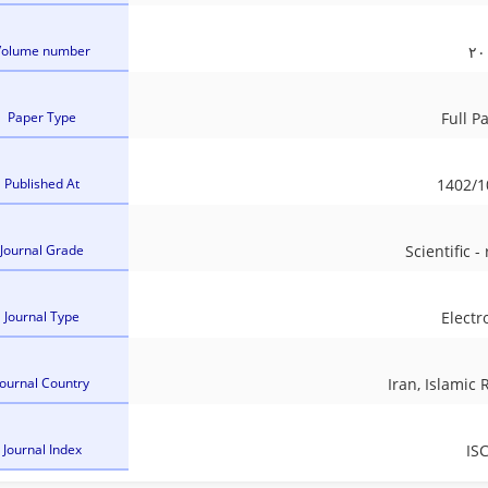
Volume number
۲۰
Paper Type
Full P
Published At
1402/1
Journal Grade
Scientific -
Journal Type
Electr
Journal Country
Iran, Islamic 
Journal Index
IS