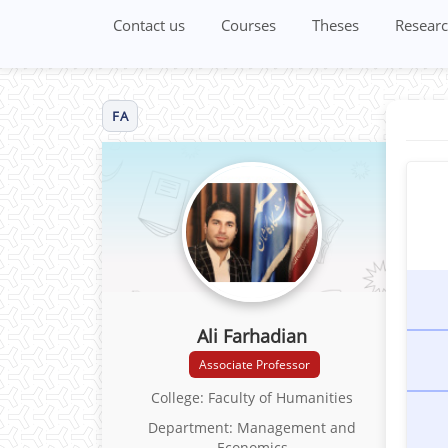
Contact us
Courses
Theses
Researc
FA
Ali Farhadian
Associate Professor
College: Faculty of Humanities
Department: Management and
Economics