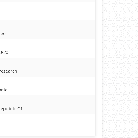
aper
0/20
 research
onic
Republic Of
C