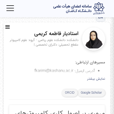
Toggle
igation
EN
استادیار فاطمه کریمی
دانشکده: دانشکده علوم ریاضی - گروه: علوم کامپیوتر
مقطع تحصیلی: دکترای تخصصی
|
مسیرهای ارتباطی:
آدرس ایمیل: fkarimi@kashanu.ac.ir
آیدی پیام‌رسان ایتا: Karimi_ku
نمایش بیشتر
دانشکده‌ی علوم ریاضی، طبقه همکف، اتاق ۳۱
ORCID
Google Scholar
مروری بر اصول کاری کامپیوترهای