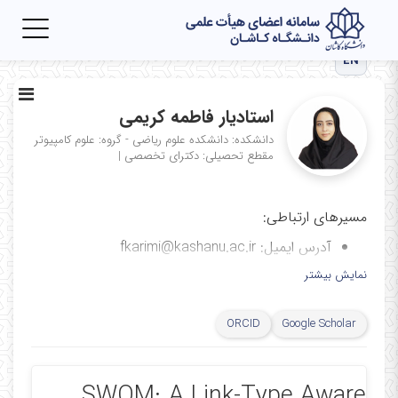
Toggle
igation
EN
استادیار فاطمه کریمی
دانشکده: دانشکده علوم ریاضی - گروه: علوم کامپیوتر
مقطع تحصیلی: دکترای تخصصی
|
مسیرهای ارتباطی:
آدرس ایمیل: fkarimi@kashanu.ac.ir
آیدی پیام‌رسان ایتا: Karimi_ku
نمایش بیشتر
دانشکده‌ی علوم ریاضی، طبقه همکف، اتاق ۳۱
ORCID
Google Scholar
SWOM: A Link-Type Aware