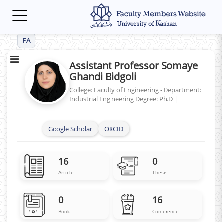
Toggle
navigation
FA
Assistant Professor Somaye
Ghandi Bidgoli
College: Faculty of Engineering - Department:
Industrial Engineering
Degree: Ph.D
|
Google Scholar
ORCID
16
0
Article
Thesis
0
16
Book
Conference