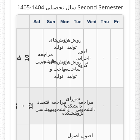
سال تحصیلی 1404-1405 Second Semester
Sat
Sun
Mon
Tue
Wed
Thu
Fri
روش‌های
روش‌های
تولید
تولید
امور
مراجعه
0
-
-
-
اجرایی
8
-
1
دانشجویی
روش‌های
روش‌های
گروه
ساخت و
ساخت و
تولید
تولید
شورای
مراجعه
مراجعه
اقتصاد
-
-
-
1
0
1
2
دانشکده/
-
دانشجویی
دانشجویی
مهندسی
پژوهشکده
اصول
اصول