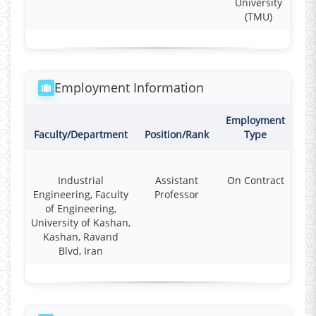
University
(TMU)
Employment Information
Employment
Co
Faculty/Department
Position/Rank
Type
Industrial
Assistant
On Contract
F
Engineering, Faculty
Professor
of Engineering,
University of Kashan,
Kashan, Ravand
Blvd, Iran