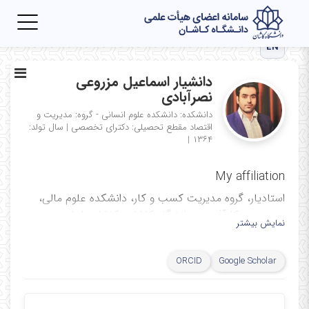
Toggle
igation
EN
دانشیار اسماعیل مزروعی
نصرآبادی
دانشکده: دانشکده علوم انسانی - گروه: مدیریت و
اقتصاد
مقطع تحصیلی: دکترای تخصصی
|
سال تولد:
|
۱۳۶۴
My affiliation
استادیار، گروه مدیریت کسب و کار، دانشکده علوم مالی،
مدیریت و کارآفرینی، دانشگاه کاشان، کاشان، ایران
نمایش بیشتر
Assistant Professor, Department of Business
Administration Faculty of Financial Science,
ORCID
Google Scholar
Management and Entrepreneurship, University of
Kashan, Kashan, Iran