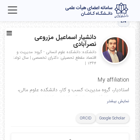
Toggle
igation
EN
دانشیار اسماعیل مزروعی
نصرآبادی
دانشکده: دانشکده علوم انسانی - گروه: مدیریت و
اقتصاد
مقطع تحصیلی: دکترای تخصصی
|
سال تولد:
|
۱۳۶۴
My affiliation
استادیار، گروه مدیریت کسب و کار، دانشکده علوم مالی،
مدیریت و کارآفرینی، دانشگاه کاشان، کاشان، ایران
نمایش بیشتر
Assistant Professor, Department of Business
Administration Faculty of Financial Science,
ORCID
Google Scholar
Management and Entrepreneurship, University of
Kashan, Kashan, Iran