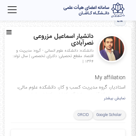
Toggle
igation
EN
دانشیار اسماعیل مزروعی
نصرآبادی
دانشکده: دانشکده علوم انسانی - گروه: مدیریت و
اقتصاد
مقطع تحصیلی: دکترای تخصصی
|
سال تولد:
|
۱۳۶۴
My affiliation
استادیار، گروه مدیریت کسب و کار، دانشکده علوم مالی،
مدیریت و کارآفرینی، دانشگاه کاشان، کاشان، ایران
نمایش بیشتر
Assistant Professor, Department of Business
Administration Faculty of Financial Science,
ORCID
Google Scholar
Management and Entrepreneurship, University of
Kashan, Kashan, Iran