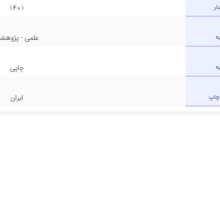
ار
۱۴۰۱
ه
علمی - پژوهش
ه
چاپی
چاپ
ایران