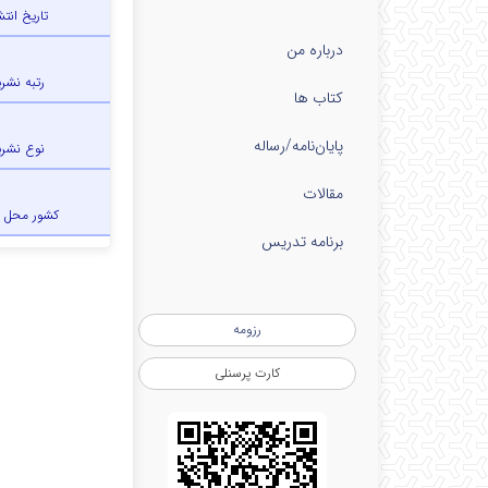
تاریخ انتش
درباره من
رتبه نشری
کتاب ها
پایان‌نامه‌/رساله
نوع نشری
مقالات
کشور محل 
برنامه تدریس
رزومه
کارت پرسنلی