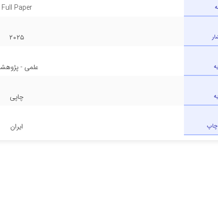
ه
Full Paper
ار
۲۰۲۵
ه
علمی - پژوهش
ه
چاپی
چاپ
ایران