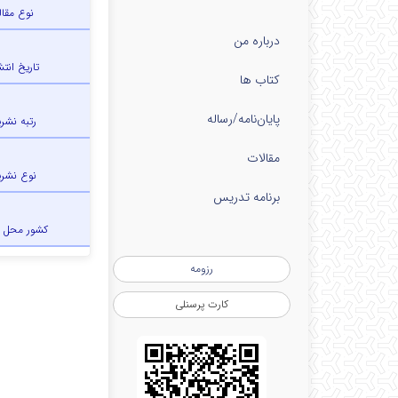
نوع مقال
درباره من
تاریخ انتش
کتاب ها
پایان‌نامه‌/رساله
رتبه نشری
مقالات
نوع نشری
برنامه تدریس
کشور محل 
رزومه
کارت پرسنلی