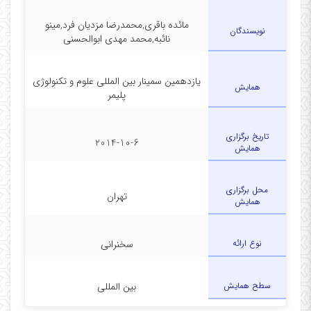
مائده باقری,محمدرضا مزدیان فرد,مینو
نویسندگان
نائبه,محمد مهدی ابوالحسنی
یازدهمین سمینار بین المللی علوم و تکنولوژی
همایش
پلیمر
تاریخ برگزاری
2014-10-6
همایش
محل برگزاری
تهران
همایش
نوع ارائه
سخنرانی
سطح همایش
بین المللی