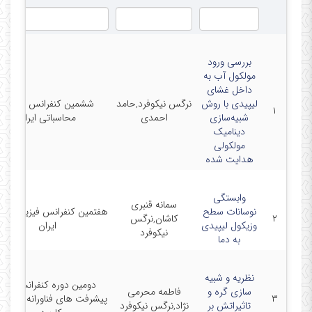
بررسی ورود
مولکول آب به
داخل غشای
لیپیدی با روش
نرگس نیکوفرد,حامد
ششمین کنفرانس فیزیک
۱
شبیه‌سازی
احمدی
محاسباتی ایران
دینامیک
مولکولی
هدایت شده
وابستگی
سمانه قنبری
نوسانات سطح
هفتمین کنفرانس فیزیک ریا
۲
کاشان,نرگس
وزیکول لیپیدی
ایران
نیکوفرد
به دما
نظریه و شبیه
دومین دوره کنفرانس ملی
سازی گره و
فاطمه محرمی
۳
پیشرفت های فناورانه در فی
تاثیراتش بر
نژاد,نرگس نیکوفرد