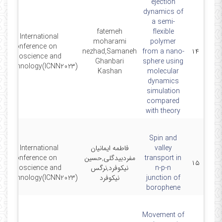
ejection
dynamics of
a semi-
fatemeh
flexible
9th International
moharami
polymer
Conference on
nezhad,Samaneh
from a nano-
۱۴
Nanoscience and
Ghanbari
sphere using
notechnology(ICNN2023)
Kashan
molecular
dynamics
simulation
compared
with theory
Spin and
valley
فاطمه ایمانیان
9th International
transport in
مفردبیدگلی,حسین
Conference on
۱۵
n-p-n
نیکوفرد,نرگس
Nanoscience and
junction of
نیکوفرد
notechnology(ICNN2023)
borophene
Movement of