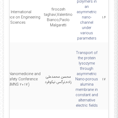
polymers in
an
firoozeh
4th International
asymmetric
taghavi,Valentino
nference on Engineering
nano-
۱۶
Bianco,Paolo
Sciences
channel
Malgaretti
under
various
parameters
Transport of
the protein
lysozyme
through
cond Nanomedicine and
asymmetric
محسن محمدعلی
anosafety Conference
Nano-porous
۱۷
زاده,نرگس نیکوفرد
(NMNS 2017)
alumina
membrane in
constant and
alternative
electric fields