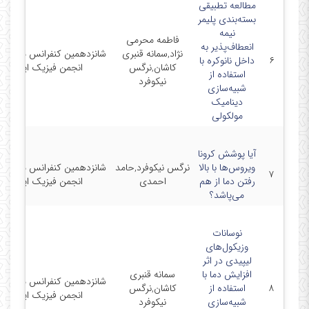
مطالعه تطبیقی
بسته‌بندی پلیمر
نیمه
فاطمه محرمی
انعطاف‌پذیر به
نژاد,سمانه قنبری
شانزدهمین کنفرانس ماده چگ
۶
داخل نانوکره با
کاشان,نرگس
انجمن فیزیک ایران
استفاده از
نیکوفرد
شبیه‌سازی
دینامیک
مولکولی
آیا پوشش کرونا
ویروس‌ها با بالا
نرگس نیکوفرد,حامد
شانزدهمین کنفرانس ماده چگ
۷
رفتن دما از هم
احمدی
انجمن فیزیک ایران
می‌پاشد؟
نوسانات
وزیکول‌های
لیپیدی در اثر
افزایش دما با
سمانه قنبری
شانزدهمین کنفرانس ماده چگ
۸
استفاده از
کاشان,نرگس
انجمن فیزیک ایران
شبیه‌سازی
نیکوفرد