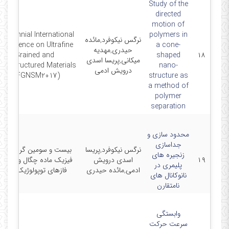
Study of the
directed
motion of
th Biennial International
polymers in
نرگس نیکوفرد,مائده
onference on Ultrafine
a cone-
حیدری,مهدیه
Grained and
shaped
۱۸
میکانی,پریسا اسدی
nostructured Materials
nano-
درویش ادمی
(UFGNSM2017)
structure as
a method of
polymer
separation
محدود سازی و
جداسازی
نرگس نیکوفرد,پریسا
بیست و سومین گردهمایی
زنجیره های
۱۹
اسدی درویش
فیزیک ماده چگال و مدرس
پلیمری در
ادمی,مائده حیدری
فازهای توپولوژیک ماده
نانوکانال های
نامتقارن
وابستگی
سرعت حرکت