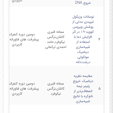
کاربردی
خروج DNA
نوسانات وزیکول
‌لیپیدی مدلی از
پوشش ویروس
کووید-۱۹ در اثر
سمانه قنبری
دومین دوره کنفرانس ملی
افزایش دما با
کاشان,نرگس
۴
پیشرفت های فناورانه در فی
استفاده از
نیکوفرد,حامد
کاربردی
شبیه‌سازی
احمدی ترکمانی
دینامیک
مولکولی
درشت‌دانه
مقایسه نظریه
دینامیک خروج
سمانه قنبری
دومین دوره کنفرانس ملی
پلیمر نیمه
۵
کاشان,نرگس
پیشرفت های فناورانه در فی
انعطاف‌پذیر از
نیکوفرد
کاربردی
نانوکره با نتایج
شبیه‌سازی