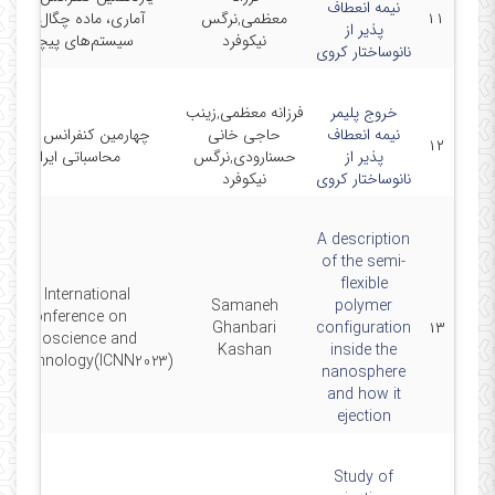
نیمه انعطاف
۱۱
معظمی,نرگس
آماری، ماده چگال نرم و
پذیر از
نیکوفرد
سیستم‌های پیچیده
نانوساختار کروی
خروج پلیمر
فرزانه معظمی,زینب
نیمه انعطاف
حاجی خانی
چهارمین کنفرانس فیزیک
۱۲
پذیر از
حسنارودی,نرگس
محاسباتی ایران
نانوساختار کروی
نیکوفرد
A description
of the semi-
flexible
9th International
Samaneh
polymer
Conference on
Ghanbari
configuration
۱۳
Nanoscience and
Kashan
inside the
notechnology(ICNN2023)
nanosphere
and how it
ejection
Study of