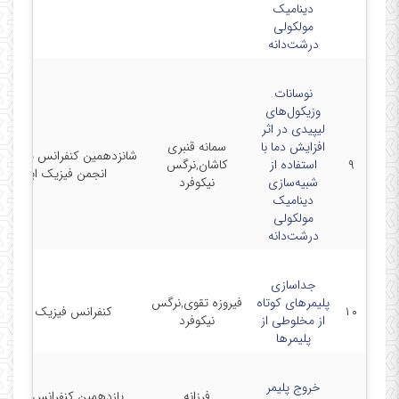
دینامیک
مولکولی
درشت‌دانه
نوسانات
وزیکول‌های
لیپیدی در اثر
افزایش دما با
سمانه قنبری
شانزدهمین کنفرانس ماده چگ
۹
استفاده از
کاشان,نرگس
انجمن فیزیک ایران
شبیه‌سازی
نیکوفرد
دینامیک
مولکولی
درشت‌دانه
جداسازی
پلیمرهای کوتاه
فیروزه تقوی,نرگس
۱۰
کنفرانس فیزیک ایران
از مخلوطی از
نیکوفرد
پلیمرها
خروج پلیمر
فرزانه
یازدهمین کنفرانس فیزیک