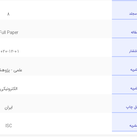
مجلد
8
قاله
Full Paper
نتشار
2020-12-01
شریه
علمی - پژوه
شریه
الکترونیکی
ل چاپ
ایران
نشریه
ISC