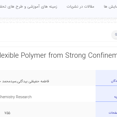
مایش ها
مقالات در نشریات
زمینه های آموزشی و طرح های تحقی
G
Flexible Polymer from Strong Confine
دگان
فاطمه حفیظی بیدگلی,سیدمحمد حس
یه
Chemistry Research
صفحات
755