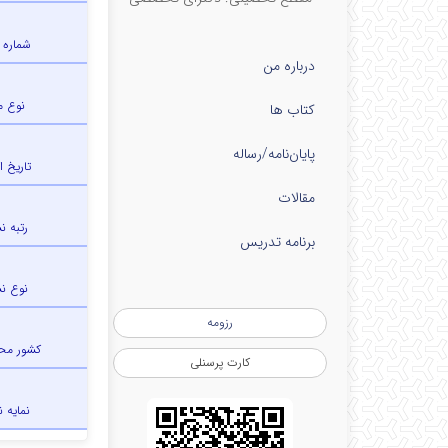
شماره 
درباره من
نوع م
کتاب ها
پایان‌نامه‌/رساله
تاریخ ا
مقالات
رتبه ن
برنامه تدریس
نوع ن
رزومه
کشور مح
کارت پرسنلی
نمایه 