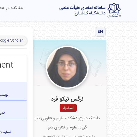
مقالات در ه
EN
oogle Scholar
ment
نویسن
نرگس نیکو فرد
استادیار
نشر
دانشکده: پژوهشکده علوم و فناوری نانو
گروه: علوم و فناوری نانو
شماره 
مقطع تحصیلی: دکترای تخصصی