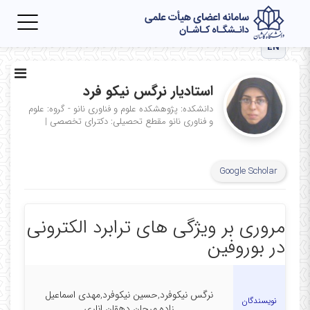
Toggle
igation
EN
استادیار نرگس نیکو فرد
دانشکده: پژوهشکده علوم و فناوری نانو - گروه: علوم
و فناوری نانو
مقطع تحصیلی: دکترای تخصصی
|
Google Scholar
مروری بر ویژگی های ترابرد الکترونی
در بوروفین
نرگس نیکوفرد,حسین نیکوفرد,مهدی اسماعیل
نویسندگان
زاده,مرجان دهقان اناری