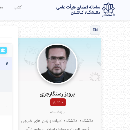
کتب
مق
EN
#
پرویز رستگارجزی
دانشیار
۱
بازنشسته
دانشکده: دانشکده ادبیات و زبان های خارجی
گروه: الهیات و معارف اسلامی- علوم قرآن