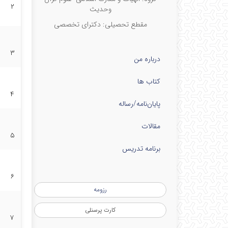
۲
وحدیث
مقطع تحصیلی: دکترای تخصصی
۳
درباره من
کتاب ها
۴
پایان‌نامه‌/رساله
مقالات
۵
برنامه تدریس
۶
رزومه
کارت پرسنلی
۷