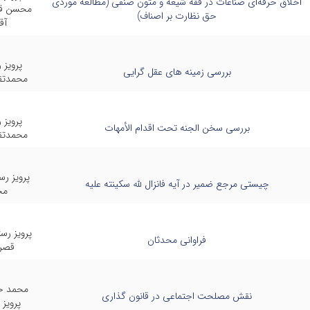
اخلاق حرفه‌ای صناعات در فقه شیعه و متون صنفی (مطالعه موردی
محسن قاس
حق نظارت بر اصناف)
آق
پرویز 
بررسی زمینه های عقل گرایی
محمدتق
پرویز 
بررسی سخن الجنه تحت اقدام الأمهات
محمدتق
پرویز ر
چیستی مرجع ضمیر در آیه فانزال لله سکینته علیه
مح
پرویز رس
فراوانی محدثان
قصر
محمد حم
نقش مصلحت اجتماعی در قانون گذاری
پرویز