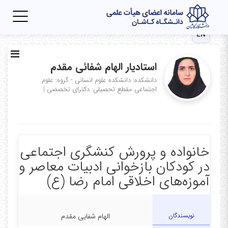
Toggle
igation
EN
استادیار الهام شفائی مقدم
دانشکده: دانشکده علوم انسانی - گروه: علوم
اجتماعی
مقطع تحصیلی: دکترای تخصصی
|
خانواده و پرورش کنشگری اجتماعی
در کودکان بازخوانی ادبیات معاصر و
آموزه‌های اخلاقی امام رضا (ع)
نویسندگان
الهام شفایی مقدم