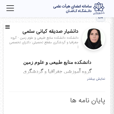
Toggle
igation
EN
دانشیار صدیقه کیانی سلمی
دانشکده: دانشکده منابع طبیعی و علوم زمین - گروه:
جغرافیا و گردشگری
مقطع تحصیلی: دکترای تخصصی
|
دانشکده منابع طبیعی و علوم زمین
گروه آموزشی جغرافیا و گردشگری
نمایش بیشتر
" دکتر صدیقه کیانی "
برنامه هفتگی نیمسال دوم سال تحصیلی 1404-
140
پایان نامه ها
روز و
18-20
16-18
14-16
12-14
10-12
8-10
ساعت