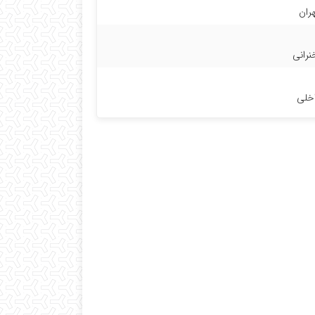
هران
رانی
خلی