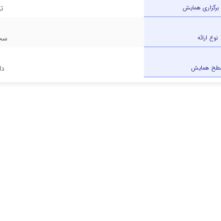
برگزاری همایش
ت
نوع ارائه
سخن
طح همایش
دا