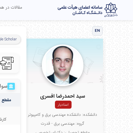
مقالات در ه
EN
le Scholar
سوا
سید احمدرضا افسری
مقطع 
استادیار
دانشکده: دانشکده مهندسی برق و کامپیوتر
کارش
گروه: مهندسی برق - قدرت
مقطع تحصیلی: دکترای تخصصی