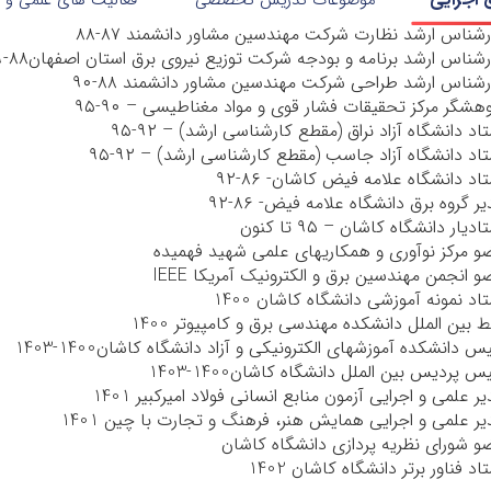
موضوعات تدریس تخصصی
فعالیت های علمی و ا
رشناس ارشد نظارت شرکت مهندسین مشاور دانشمند ۸۷-۸۸
رشناس ارشد برنامه و بودجه شرکت توزیع نیروی برق استان اصفهان۸۸-۸۹
رشناس ارشد طراحی شرکت مهندسین مشاور دانشمند ۸۸-۹۰
وهشگر مرکز تحقیقات فشار قوی و مواد مغناطیسی – ۹۰-۹۵
اد دانشگاه آزاد نراق (مقطع کارشناسی ارشد) – ۹۲-۹۵
تاد دانشگاه آزاد جاسب (مقطع کارشناسی ارشد) – ۹۲-۹۵
اد دانشگاه علامه فیض کاشان- ۸۶-۹۲
ر گروه برق دانشگاه علامه فیض- ۸۶-۹۲
ادیار دانشگاه کاشان – ۹۵ تا کنون
و مرکز نوآوری و همکاری­های علمی شهید فهمیده
 انجمن مهندسین برق و الکترونیک آمریکا IEEE
اد نمونه آموزشی دانشگاه کاشان 1400
ط بین الملل دانشکده مهندسی برق و کامپیوتر 1400
س دانشکده آموزشهای الکترونیکی و آزاد دانشگاه کاشان1400-1403
س پردیس بین الملل دانشگاه کاشان1400-1403
ر علمی و اجرایی آزمون منابع انسانی فولاد امیرکبیر 1401
یر علمی و اجرایی همایش هنر، فرهنگ و تجارت با چین 1401
و شورای نظریه پردازی دانشگاه کاشان
اد فناور برتر دانشگاه کاشان 1402