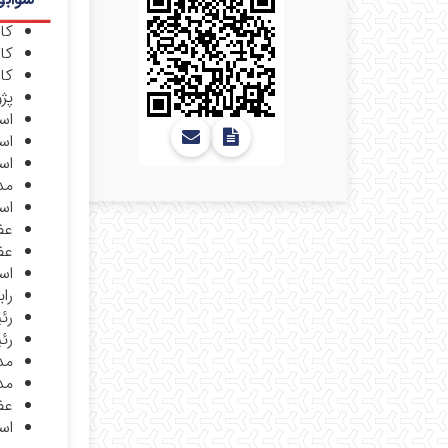
کا
کا
کا
پژ
است
اس
است
مدی
است
عض
عضو
است
راب
رئی
رئی
مدی
مد
عض
است