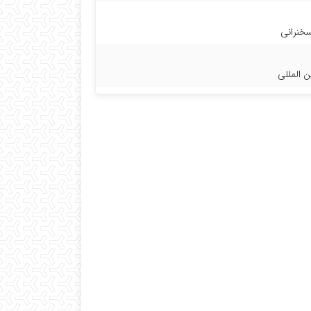
خنرانی
ن المللی