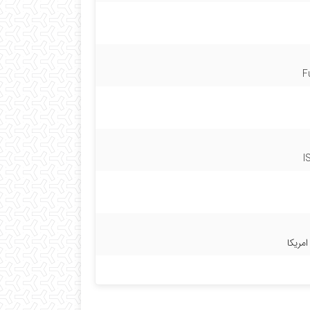
F
I
امریکا