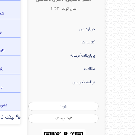
سال تولد: ۱۳۶۳
شما
درباره من
نو
کتاب ها
تار
پایان‌نامه‌/رساله
مقالات
رتب
برنامه تدریس
نو
کشور
رزومه
لینک ثاب
کارت پرسنلی