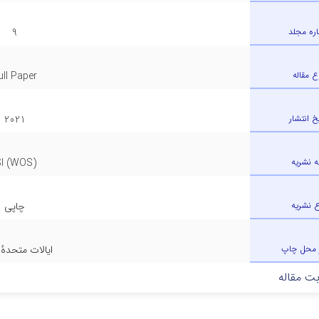
ره مجلد
9
ع مقاله
ull Paper
یخ انتشار
2021
ه نشریه
SI (WOS)
ع نشریه
چاپی
 محل چاپ
ایالات متحدهٔ 
ت مقاله