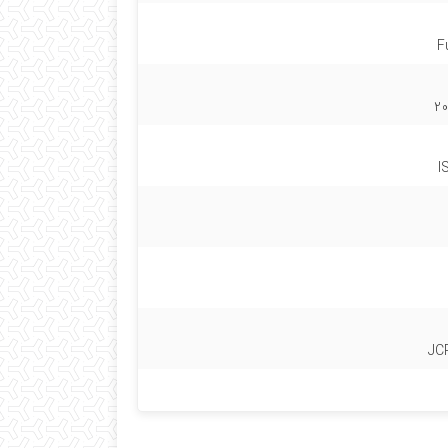
F
20
I
JC