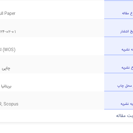
ع مقاله
ull Paper
یخ انتشار
24-02-01
ه نشریه
SI (WOS)
ع نشریه
چاپی
 محل چاپ
بریتانیا
یه نشریه
R, Scopus
ت مقاله