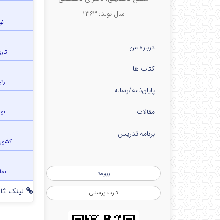
سال تولد: ۱۳۶۳
نو
درباره من
تار
کتاب ها
رتب
پایان‌نامه‌/رساله
مقالات
نو
برنامه تدریس
کشور
نما
رزومه
لینک ثاب
کارت پرسنلی