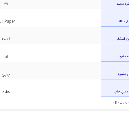
ره مجلد
29
ع مقاله
ull Paper
یخ انتشار
2019
ه نشریه
ISI
ع نشریه
چاپی
 محل چاپ
هلند
ت مقاله