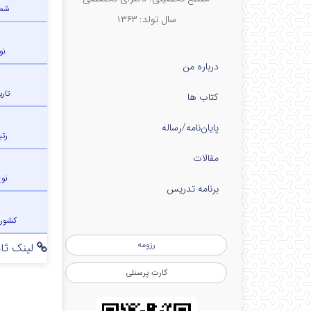
شما
سال تولد: ۱۳۶۳
نو
درباره من
تار
کتاب ها
پایان‌نامه‌/رساله
رتب
مقالات
نو
برنامه تدریس
کشور
رزومه
لینک ثاب
کارت پرسنلی