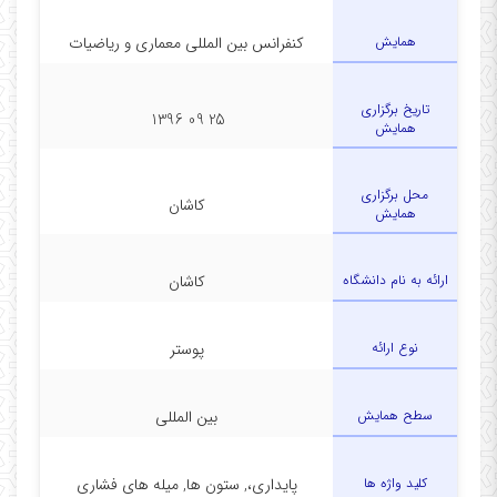
همایش
کنفرانس بین المللی معماری و ریاضیات
تاریخ برگزاری
25 09 1396
همایش
محل برگزاری
کاشان
همایش
ارائه به نام دانشگاه
کاشان
نوع ارائه
پوستر
سطح همایش
بین المللی
کلید واژه ها
پایداری،, ستون ها, میله های فشاری