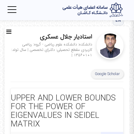
Toggle
igation
EN
استادیار جلال عسکری
دانشکده: دانشکده علوم ریاضی - گروه: ریاضی
کاربردی
مقطع تحصیلی: دکترای تخصصی
|
سال تولد:
|
۱۳۵۶۰۱۰۱
Google Scholar
UPPER AND LOWER BOUNDS
FOR THE POWER OF
EIGENVALUES IN SEIDEL
MATRIX