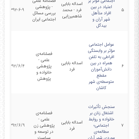
اجتماعی مؤثر بر
فصلنامه علمی
اسداله بابایی
اعتیاد در بین
- پژوهشی
۵
فرد - محمد
1392-6-9
افراد متأهل
بررسی مسائل
شاهمیرزایی
شهر آران و
اجتماعی ایران
بیدگل
عوامل اجتماعی
مؤثر بر وابستگی
فصلنامه‌ی
افراطی به تلفن
علمی -
همراه در بین
اسداله بابایی
۶
پژوهشی
1392/6/4
دانش‌آموزان
فرد
خانواده و
مقطع
پژوهش
متوسطه‌ی شهر
کاشان
سنجش تأثیرات
اشتغال زنان بر
فصلنامه‌ی
خانواده و روابط
علمی -
اسداله بابایی
۷
اجتماعی؛
پژوهشی زن
1392/6/9
فرد
مطالعه‌ی
در توسعه و
موردی شهر آران
سیاست