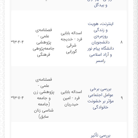
و بیدگل
اینترنت، هویت
و زندگی
فصلنامه‌ی
اسداله بابایی
روزمره‌ی
علمی -
فرد - خدیجه
۸
دانشجویان
پژوهشی
1393-4-4
شرقی
دانشگاه پیام نور
جامعه‌پژوهی
گورابی
و آزاد اسلامی
فرهنگی
رامسر
فصلنامه‌ی
علمی -
بررسی برخی
اسداله بابایی
پژوهشی زن
عوامل اجتماعی
۹
فرد - امین
و جامعه
1393-7-4
مؤثر بر خشونت
حیدریان
(جامعه
خانوادگی
شناسی زنان
سابق)
بررسی تأثیر