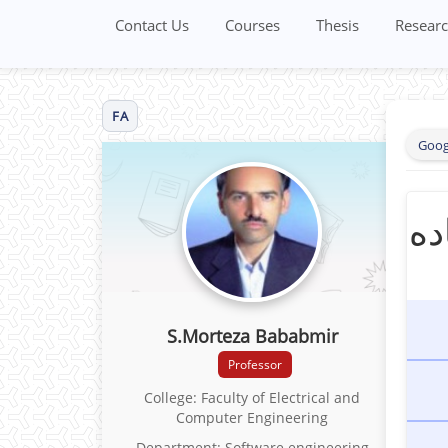
Contact Us
Courses
Thesis
Researc
FA
Goog
ده
S.Morteza Bababmir
Professor
College: Faculty of Electrical and
Computer Engineering
Department: Software engineering