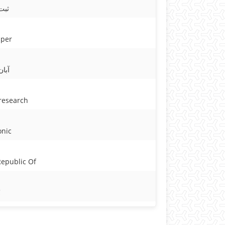
ثبت
aper
آبان 01
 research
onic
Republic Of
C