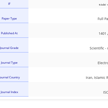
IF
 نشده
Paper Type
Full P
Published At
14
Journal Grade
Scientific -
Journal Type
Electr
Journal Country
Iran, Islamic 
Journal Index
IS