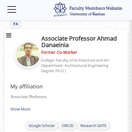
Toggle
navigation
FA
Associate Professor Ahmad
Danaeinia
Former Co-Worker
College: Faculty of Architecture and Art -
Department: Architectural Engineering
Degree: Ph.D
|
My affiliation
Associate Professor,
Faculty of Architecture & Art, Architecture
Show More
Department, University of Kashan, Iran
Google Scholar
ORCID
Research GATE