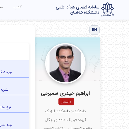
کتب
مق
EN
نویسندگا
نشریه
ابراهیم حیدری سمیرمی
دانشیار
نوع مقال
دانشکده: دانشکده فیزیک
گروه: فیزیک ماده ی چگال
رتبه نشری
مقطع تحصیلی: دکترای تخصصی