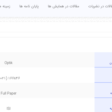
الات در نشریات
مقالات در همایش ها
پایان نامه ها
زمینه 
ن
Optik
166846 (2021)
ه
Full Paper
ه
ISI