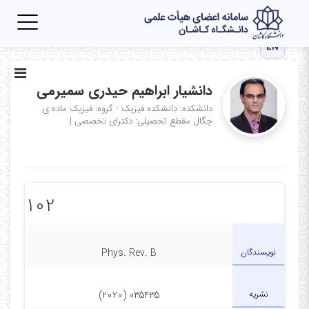
Toggle
igation
EN
دانشیار ابراهیم حیدری سمیرمی
دانشکده: دانشکده فیزیک - گروه: فیزیک ماده ی
چگال
مقطع تحصیلی: دکترای تخصصی
|
102
نویسندگان
Phys. Rev. B
نشریه
035435 (2020)