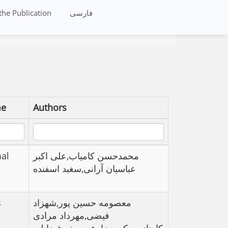
 the Publication
فارسی
me
Authors
mal
محمدحسن کامیاب,علی اکبر
عباسیان آرانی,سغبد اسفنده
s
معصومه حسین پور,شهزاد
فیضی,مهرداد مرادی