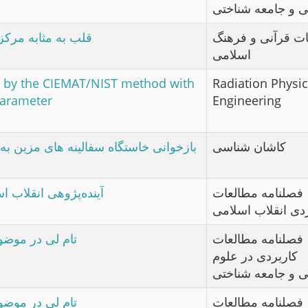
ی و جامعه شناختی
ت قرآنی و فرهنگ
قلب به مثابه مرک
اسلامی
4 by the CIEMAT/NIST method with
Radiation Physi
parameter
Engineering
کاشان شناسی
بازخوانی خاستگاه سفالینه های مزین به 
فصلنامه مطالعات
آینده‌پژوهی انقلاب اس
دی انقلاب اﺳﻠﺎﻣﯽ
فصلنامه مطالعات
تام لی در موض
کاربردی در علوم
ی و جامعه شناختی
فصلنامه مطالعات
تام لی در موض