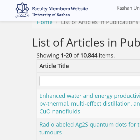
Kashan Uni
Home
List of Articles in Publications
List of Articles in Pu
Showing
1-20
of
10,844
items.
Article Title
Enhanced water and energy productivit
pv‑thermal, multi‑effect distillation,
CuO nanofluids
Radiolabeled Ag2S quantum dots for t
tumours