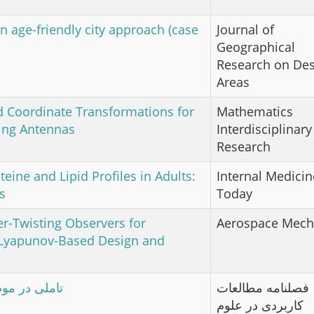
n age-friendly city approach (case
Journal of
Geographical
Research on Des
Areas
 Coordinate Transformations for
Mathematics
Ring Antennas
Interdisciplinary
Research
eine and Lipid Profiles in Adults:
Internal Medicin
s
Today
r-Twisting Observers for
Aerospace Mech
: Lyapunov-Based Design and
فصلنامه مطالعات
تاملی در مو
کاربردی در علوم