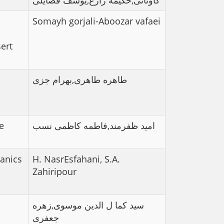
کاونانی,حکیمه زارع,یوسف فضایلی
Somayh gorjali-Aboozar vafaei
ert
طاهره طاهری,بهرام جزی
e
امید ظفرمند,فاطمه کاظمی نسب
anics
H. NasrEsfahani, S.A.
Zahiripour
سید کما ل الدین موسوی,زهره
جعفری