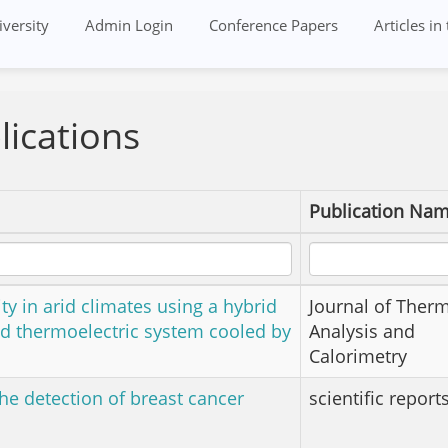
versity
Admin Login
Conference Papers
Articles in
blications
Publication Na
y in arid climates using a hybrid
Journal of Ther
 and thermoelectric system cooled by
Analysis and
Calorimetry
he detection of breast cancer
scientific report