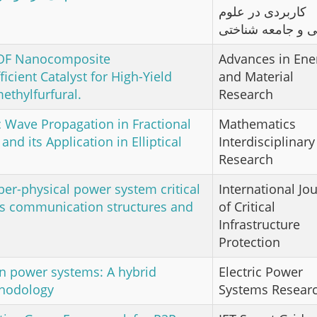
کاربردی در علوم
ی و جامعه شناختی
-MOF Nanocomposite
Advances in Ene
icient Catalyst for High-Yield
and Material
ethylfurfural.
Research
 Wave Propagation in‎ ‎Fractional‎
Mathematics
m and its Application in Elliptical
Interdisciplinary
Research
er-physical power system critical
International Jo
ous communication structures and
of Critical
Infrastructure
Protection
 in power systems: A hybrid
Electric Power
thodology
Systems Resear