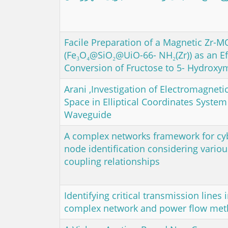
Facile Preparation of a Magnetic Zr
(Fe₃O₄@SiO₂@UiO-66- NH₂(Zr)) as an Eff
Conversion of Fructose to 5- Hydroxym
Arani ,Investigation of Electromagnetic
Space‎ ‎in ‎Elliptical‎‎ Coordinates Syste
Waveguide
A complex networks framework for cyb
node identification considering vari
coupling relationships
Identifying critical transmission lines
complex network and power flow me