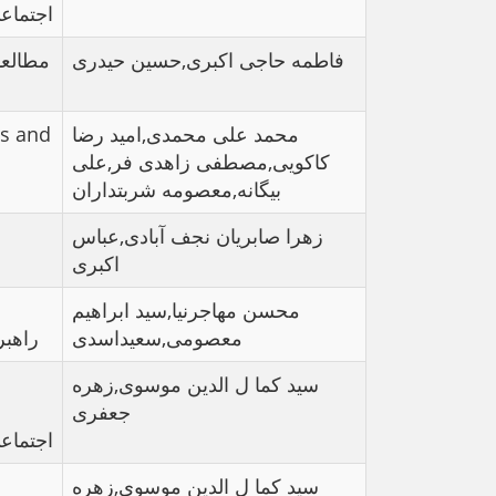
اجتماع
فاطمه حاجی اکبری,حسین حیدری
مطالعا
cs and
محمد علی محمدی,امید رضا
کاکویی,مصطفی زاهدی فر,علی
بیگانه,معصومه شربتداران
زهرا صابریان نجف آبادی,عباس
اکبری
محسن مهاجرنیا,سید ابراهیم
معصومی,سعیداسدی
راهبر
سید کما ل الدین موسوی,زهره
جعفری
اجتماع
سید کما ل الدین موسوی,زهره