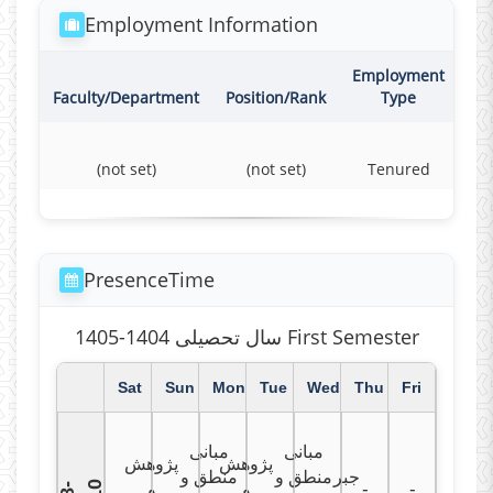
Employment Information
Employment
Co
Faculty/Department
Position/Rank
Type
(not set)
(not set)
Tenured
F
PresenceTime
سال تحصیلی 1404-1405 First Semester
Sat
Sun
Mon
Tue
Wed
Thu
Fri
مبانی
مبانی
پژوهش
پژوهش
جبر
منطق و
منطق و
0
و
و
-
-
8
-
1