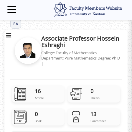
Toggle
navigation
FA
Associate Professor Hossein
Eshraghi
College: Faculty of Mathematics -
Department: Pure Mathematics
Degree: Ph.D
|
16
0
Article
Thesis
0
13
Book
Conference