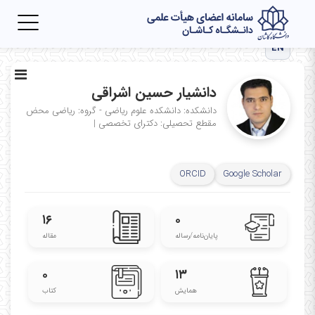
Toggle
igation
EN
دانشیار حسین اشراقی
دانشکده: دانشکده علوم ریاضی - گروه: ریاضی محض
مقطع تحصیلی: دکترای تخصصی
|
ORCID
Google Scholar
۱۶
۰
پایان‌نامه‌/رساله
مقاله
۰
۱۳
همایش
کتاب