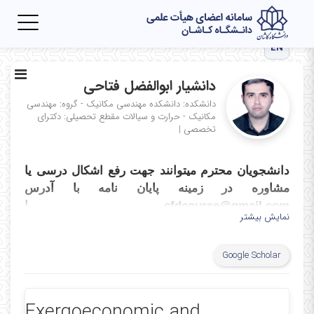
Toggle
igation
EN
دانشیار ابوالفضل فتاحی
دانشکده: دانشکده مهندسی مکانیک - گروه: مهندسی
مکانیک - حرارت و سیالات
مقطع تحصیلی: دکترای
تخصصی
|
دانشجویان محترم میتوانند جهت رفع اشکال درسی یا
مشاوره در زمینه پایان نامه با آدرس
cfdcourse@gmail.com
یا
نمایش بیشتر
afattahi@kashanu.ac.ir
تماس بگیرند.
برقراری
تماس صوتی-تصویری از طریق سامانه
LMS
یا نرم
Google Scholar
افزار اسکایپ برای دانشجویان از ساعت 8 تا 20 در
تمام روزهای هفته جز در ساعات کلاس که در برنامه
قید شده است امکان پذیر میباشد. برای هماهنگی و
Exergoeconomic and
تعیین زمان با آدرس ایمیل بنده تماس بگیرید. جلسات